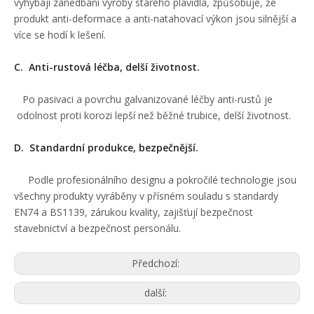
vyhýbají zanedbání výroby starého plavidla, způsobuje, že
produkt anti-deformace a anti-natahovací výkon jsou silnější a
více se hodí k lešení.
C. Anti-rustová léčba, delší životnost.
Po pasivaci a povrchu galvanizované léčby anti-rustů je
odolnost proti korozi lepší než běžné trubice, delší životnost.
D. Standardní produkce, bezpečnější.
Podle profesionálního designu a pokročilé technologie jsou
všechny produkty vyráběny v přísném souladu s standardy
EN74 a BS1139, zárukou kvality, zajišťují bezpečnost
stavebnictví a bezpečnost personálu.
Předchozí:
další: