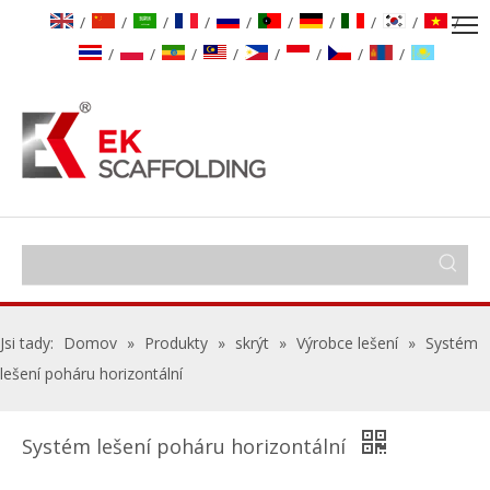
/
/
/
/
/
/
/
/
/
/
/
/
/
/
/
/
/
/
Jsi tady:
Domov
»
Produkty
»
skrýt
»
Výrobce lešení
»
Systém
lešení poháru horizontální
Systém lešení poháru horizontální