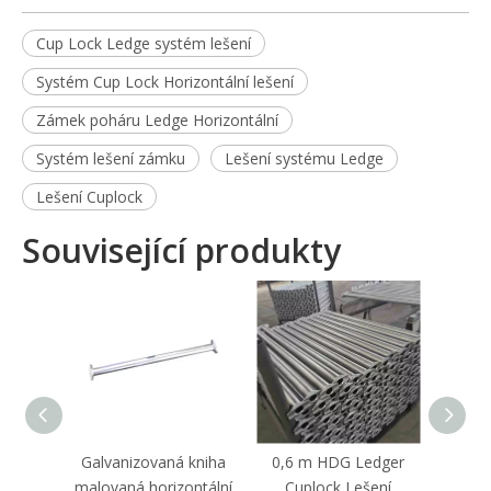
Cup Lock Ledge systém lešení
Systém Cup Lock Horizontální lešení
Zámek poháru Ledge Horizontální
Systém lešení zámku
Lešení systému Ledge
Lešení Cuplock
Související produkty
Galvanizovaná kniha
0,6 m HDG Ledger
Cu
malovaná horizontální
Cuplock Lešení
syst