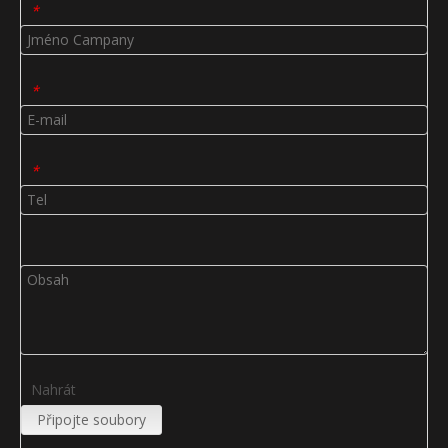
*
*
*
Nahrát
Připojte soubory