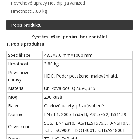
Povrchové úpravy:
Hot-dip galvanized
Hmotnost:
3,80 kg
Popis produktu
Systém lešení poháru horizontální
1. Popis produktu
Specifikace
48,3*3,0 mm*1000 mm
Hmotnost
3,80 kg
Povrchové
HDG, Poder potažené, malování atd.
úpravy
Materiál
Uhlíková ocel Q235/Q345
Moq
200 kusů
Balení
Ocelové palety, přizpůsobené
Norma
EN74-1: 2005 Třída B, AS1576.2, BS1139
SGS, EN12810, AS/NZS1576.3, ANSI10.8,
Osvědčení
CE, ISO9001, ISO14001, OHSAS18001
Platba
TT, L/C, D/P atd