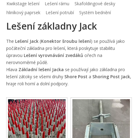
Kwikstage lešení
Lešení rámu
Skafoldingové desky
hliníkový paprsek
Lešení potrubí
Systém bednění
Lešení základny Jack
The
Lešení Jack
(
Konektor šroubu lešení
) se používá jako
počáteční základna pro lešení, která poskytuje stabilitu
úpravou
Lešení vyrovnávání zvedáků
ořech na
nerovnoměrné půdě.
Hlava
Základní lešení Jacka
se používají jako základna pro
lešení zátoky se všemi druhy
Shore Post
a
Shoring Post Jack
,
hraje roli horní a dolní podpory.