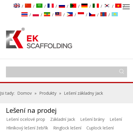
/
/
/
/
/
/
/
/
/
/
/
/
/
/
/
/
/
/
Jsi tady:
Domov
»
Produkty
»
Lešení základny Jack
Lešení na prodej
Lešení ocelové prop
Základní Jack
Lešení brány
Lešení
Hliníkový lešení žebřík
Ringlock lešení
Cuplock lešení