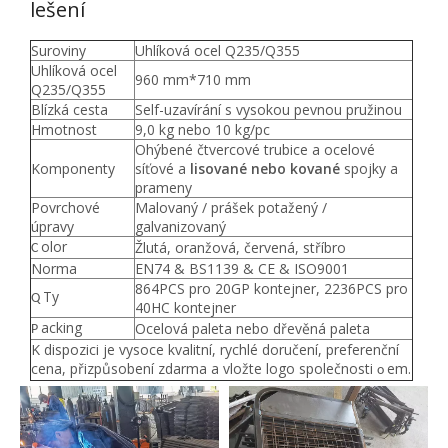
lešení
Suroviny
Uhlíková ocel Q235/Q355
Uhlíková ocel
960 mm*710 mm
Q235/Q355
Blízká cesta
Self-uzavírání s vysokou pevnou pružinou
Hmotnost
9,0 kg nebo 10 kg/pc
Ohýbené čtvercové trubice a ocelové
Komponenty
síťové a
lisované nebo kované
spojky a
prameny
Povrchové
Malovaný / prášek potažený /
úpravy
galvanizovaný
olor
Žlutá, oranžová, červená, stříbro
C
Norma
EN74 & BS1139 & CE & ISO9001
864PCS pro 20GP kontejner, 2236PCS pro
Ty
Q
40HC kontejner
acking
Ocelová paleta nebo dřevěná paleta
P
K dispozici je vysoce kvalitní, rychlé doručení, preferenční
cena, přizpůsobení zdarma a vložte logo společnosti
em.
o