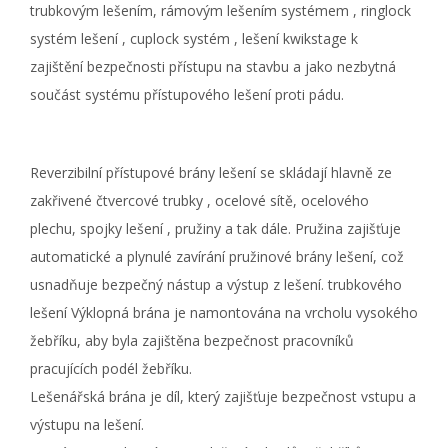
trubkovým lešením,
rámovým lešením systémem
,
ringlock
systém lešení
,
cuplock systém
,
lešení kwikstage
k
zajištění bezpečnosti přístupu na stavbu a jako nezbytná
součást
systému přístupového lešení proti pádu
.
Reverzibilní
přístupové brány lešení
se skládají hlavně ze
zakřivené
čtvercové trubky
, ocelové sítě, ocelového
plechu,
spojky lešení
, pružiny a tak dále. Pružina zajišťuje
automatické a plynulé zavírání
pružinové brány
lešení, což
usnadňuje bezpečný nástup a výstup z lešení. trubkového
lešení
Výklopná brána
je namontována na vrcholu vysokého
žebříku, aby byla zajištěna bezpečnost pracovníků
pracujících podél žebříku.
Lešenářská brána je díl, který zajišťuje bezpečnost vstupu a
výstupu na lešení.