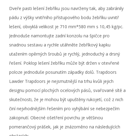
Dveře
pasti lešení žebříku
jsou navrženy tak, aby zabránily
pádu z výšky vnitřního přístupového bodu žebříku uvnitř
lešení, obvyklá velikost je 710 mm*580 mm s 10,45 kg/pc.
Jednoduše namontujte zadní konzolu na špičce pro
snadnou sestavu a rychle utáhněte
žebříkový kapku
utažením opěrných šroubů je rychlý, jednoduchý a drsný
řešení. Poklop lešení žebříku může být držen v otevřené
poloze jednoduše posunutím západky dolů.
Trapdoors
Lawder Trapdoors
je nejsmutnější na trhu kvůli jejich
designu pomocí plochých ocelových pásů, svařované sítě a
skutečnosti, že je mohou být upuštěny rukojetí, což z nich
činí nejvhodnějším řešením pro vyhýbání se nebezpečím
zakopnutí. Obecné ošetření povrchu je většinou
pomerančový prášek, jak je znázorněno na následujících
obrázcích: