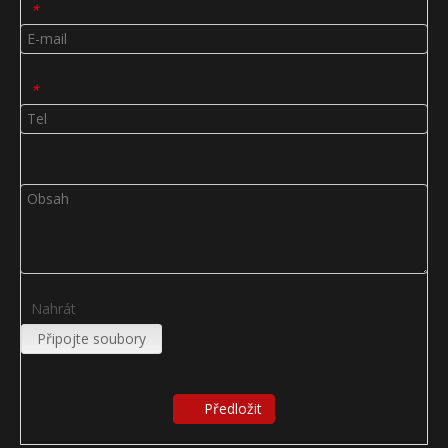
*
*
Nahrát
Připojte soubory
Předložit