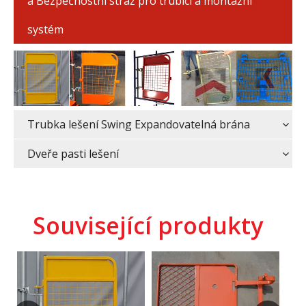
a Bezpečnostní stráž pro trubici a montážní
systém
Trubka lešení Swing Expandovatelná brána
Dveře pasti lešení
Související produkty
Elektrické galvanizované
Bezp
branky žebříku s lešením
na