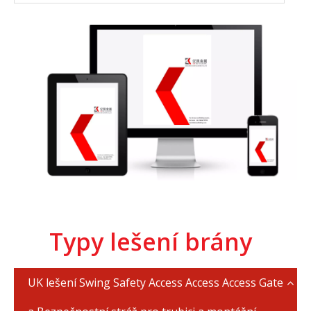
Typy lešení brány
UK lešení Swing Safety Access Access Access Gate