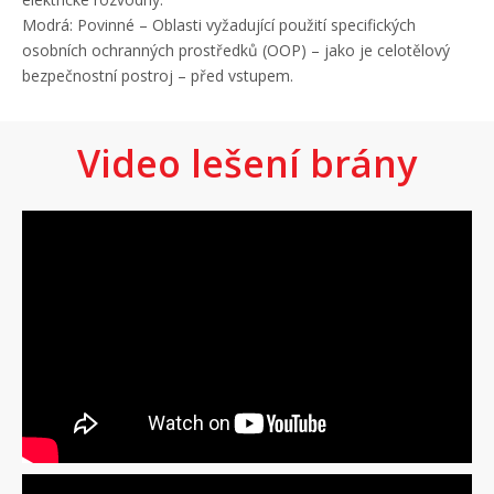
Modrá: Povinné – Oblasti vyžadující použití specifických
osobních ochranných prostředků (OOP) – jako je celotělový
bezpečnostní postroj – před vstupem.
Video lešení brány