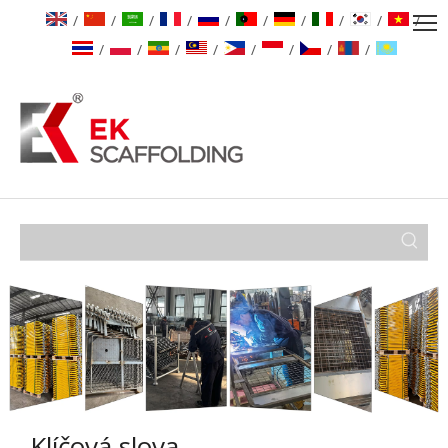
/
/
/
/
/
/
/
/
/
/
/
/
/
/
/
/
/
/
Klíčová slova