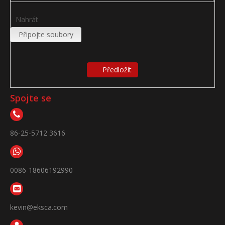
Nahrát
Připojte soubory
Předložit
Spojte se
86-25-5712 3616
0086-18606192990
kevin@eksca.com