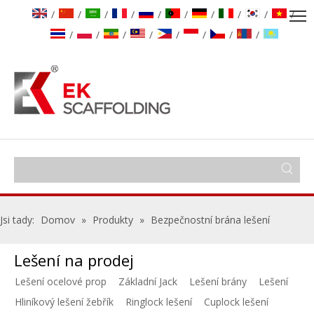
/
/
/
/
/
/
/
/
/
/
/
/
/
/
/
/
/
/
Jsi tady:
Domov
»
Produkty
»
Bezpečnostní brána lešení
Lešení na prodej
Lešení ocelové prop
Základní Jack
Lešení brány
Lešení
Hliníkový lešení žebřík
Ringlock lešení
Cuplock lešení