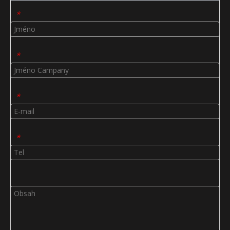
*
*
*
*