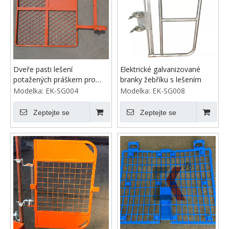
Dveře pasti lešení
Elektrické galvanizované
potažených práškem pro
branky žebříku s lešením
stavbu
Modelka:
EK-SG004
Modelka:
EK-SG008
Zeptejte se
Zeptejte se