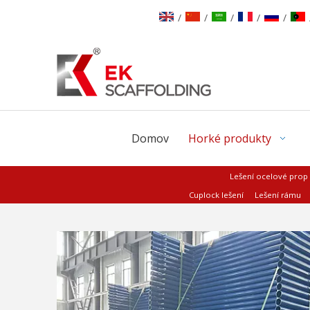
/
/
/
/
/
Domov
Horké produkty
Lešení ocelové prop
Cuplock lešení
Lešení rámu