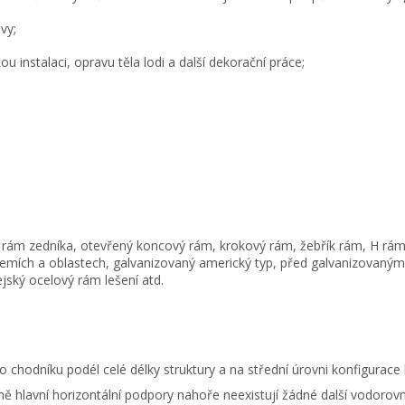
vy;
 instalaci, opravu těla lodi a další dekorační práce;
, rám zedníka, otevřený koncový rám, krokový rám, žebřík rám, H rám
zemích a oblastech, galvanizovaný americký typ, před galvanizovaný
jský ocelový rám lešení atd.
 chodníku podél celé délky struktury a na střední úrovni konfigurace
mě hlavní horizontální podpory nahoře neexistují žádné další vodorov