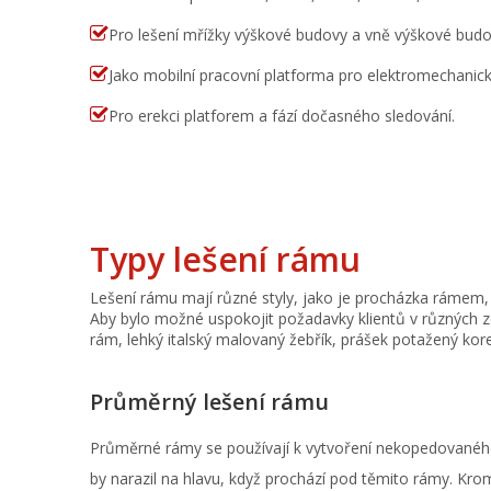

Pro lešení mřížky výškové budovy a vně výškové budo

Jako mobilní pracovní platforma pro elektromechanickou

Pro erekci platforem a fází dočasného sledování.
Typy lešení rámu
Lešení rámu
mají různé styly, jako je procházka rámem
Aby bylo možné uspokojit požadavky klientů v různých 
rám, lehký italský malovaný žebřík, prášek potažený kore
Průměrný lešení rámu
Průměrné rámy
se používají k vytvoření nekopedovaného
by narazil na hlavu, když prochází pod těmito rámy. Kro