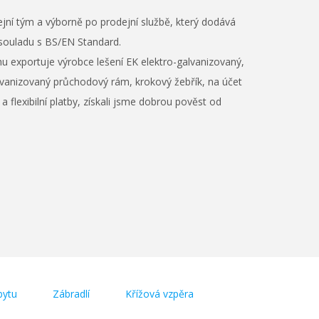
jní tým a výborně po prodejní službě, který dodává
 v souladu s BS/EN Standard.
rhu exportuje
výrobce lešení EK
elektro-galvanizovaný,
anizovaný průchodový rám, krokový žebřík, na účet
flexibilní platby, získali jsme dobrou pověst od
bytu
Zábradlí
Křížová vzpěra