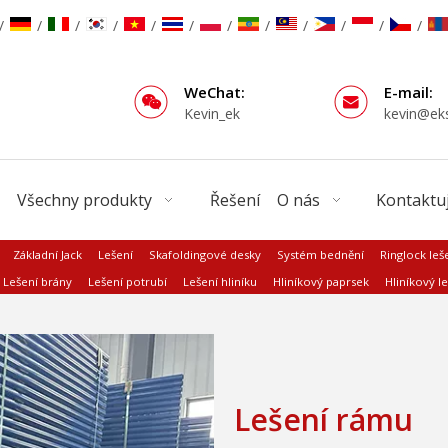
/
/
/
/
/
/
/
/
/
/
/
/
WeChat:
E-mail:
Kevin_ek
kevin@ek
Všechny produkty
Řešení
O nás
Kontaktuj
Základní Jack
Lešení
Skafoldingové desky
Systém bednění
Ringlock leš
Lešení brány
Lešení potrubí
Lešení hliníku
Hliníkový paprsek
Hliníkový le
Lešení rámu