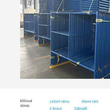
Klíčová
Lešení rámu
Hlavní rám
slova:
X Brace
Zábradlí