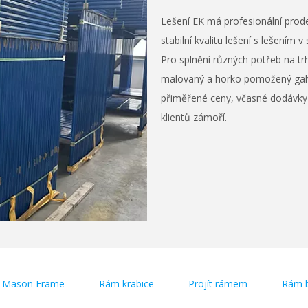
Lešení EK má profesionální prode
stabilní kvalitu lešení s lešením
Pro splnění různých potřeb na t
malovaný a horko pomožený galv
přiměřené ceny, včasné dodávky a 
klientů zámoří.
Mason Frame
Rám krabice
Projít rámem
Rám 