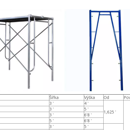
Šířka
Výška
Od
Po
3 '
4 '
3 '
5 '
1,625 '
3 '
6'8 '
5 '
6'8 '
3 '
5 '