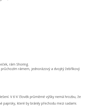
eček, rám Shoring.
m průchozím rámem, jednorázový a dvojitý žebříkový
 lešení. V 6'4 'člověk průměrné výšky nemá hrozbu, že
né paprsky, které by bránily přechodu mezi sadami.