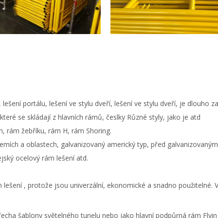
ešení portálu, lešení ve stylu dveří, lešení ve stylu dveří, je dlouh
které se skládají z hlavních rámů,
česlky Různé styly, jako je
atd
, rám žebříku, rám H, rám Shoring.
zemích a oblastech, galvanizovaný americký typ, před galvanizovaný
jský ocelový rám lešení atd.
em
lešení
, protože jsou univerzální, ekonomické a snadno použitelné. 
třecha šablony světelného tunelu nebo jako hlavní podpůrná rám Flyin