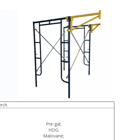
vrch
Pre-gal;
HDG;
Malované;