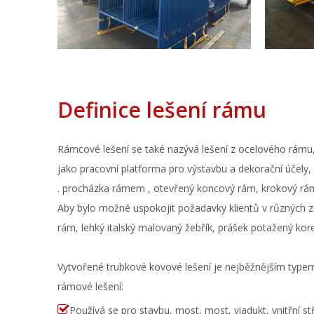
Definice lešení rámu
Rámcové lešení se také nazývá lešení z ocelového rámu, l
jako pracovní platforma pro výstavbu a dekorační účely, 
.
procházka rámem
, otevřený koncový rám, krokový rám
Aby bylo možné uspokojit požadavky klientů v různých 
rám, lehký italský malovaný žebřík, prášek potažený kore
Vytvořené trubkové kovové lešení je nejběžnějším typ
rámové lešení:

Používá se pro stavbu, most, most, viadukt, vnitřní s