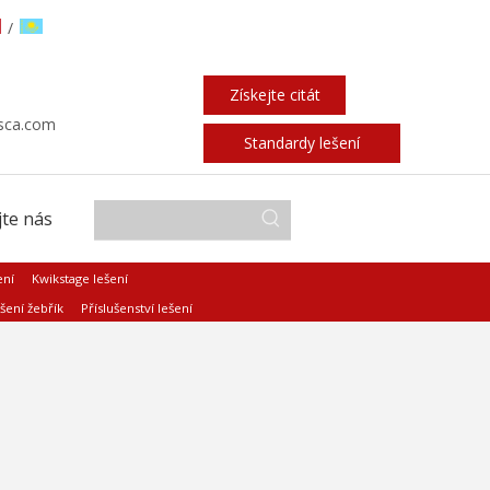
/
Získejte citát
sca.com
Standardy lešení
te nás
ení
Kwikstage lešení
šení žebřík
Příslušenství lešení