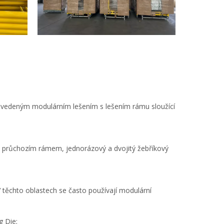
o zavedeným modulárním lešením s lešením rámu sloužící
m průchozím rámem, jednorázový a dvojitý žebříkový
V těchto oblastech se často používají modulární
g Die;