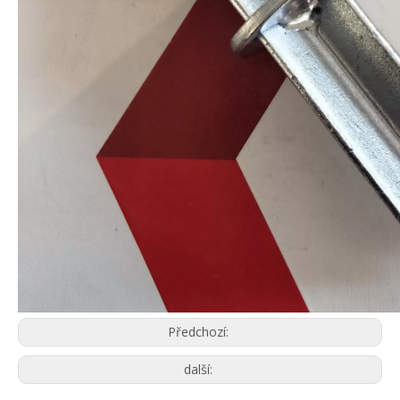
Předchozí:
další: