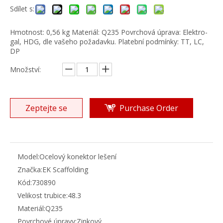
Sdílet s:
Hmotnost: 0,56 kg Materiál: Q235 Povrchová úprava: Elektro-
gal, HDG, dle vašeho požadavku. Platební podmínky: TT, LC,
DP
Množství:
Zeptejte se
Purchase Order
Model:
Ocelový konektor lešení
Značka:
EK Scaffolding
Kód:
730890
Velikost trubice:
48.3
Materiál:
Q235
Povrchové úpravy:
Zinkový