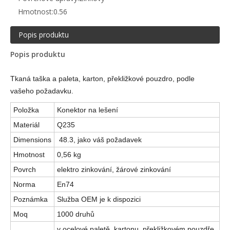
Hmotnost:
0.56
Popis produktu
Popis produktu
Tkaná taška a paleta, karton, překližkové pouzdro, podle
vašeho požadavku.
Položka
Konektor na lešení
Materiál
Q235
Dimensions
48.3, jako váš požadavek
Hmotnost
0,56 kg
Povrch
elektro zinkování, žárové zinkování
Norma
En74
Poznámka
Služba OEM je k dispozici
Moq
1000 druhů
v ocelové paletě, kartonu, překližkovém pouzdře