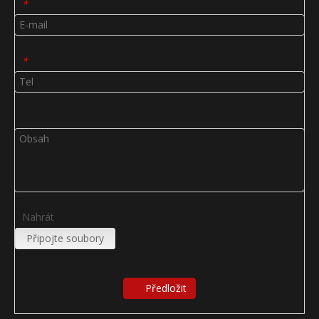
*
*
Nahrát
Připojte soubory
Předložit