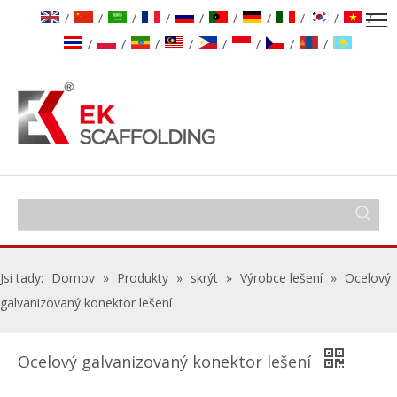
/
/
/
/
/
/
/
/
/
/
/
/
/
/
/
/
/
/
Jsi tady:
Domov
»
Produkty
»
skrýt
»
Výrobce lešení
»
Ocelový
galvanizovaný konektor lešení
Ocelový galvanizovaný konektor lešení