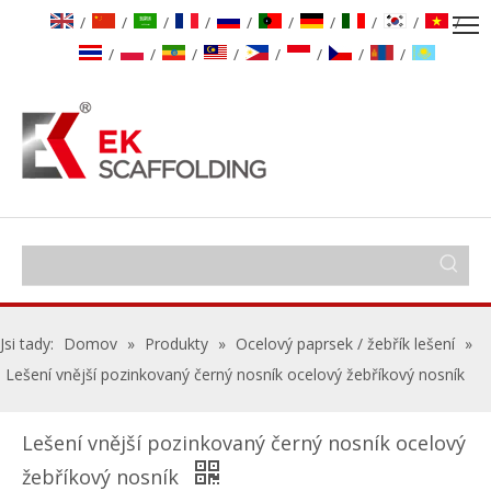
/
/
/
/
/
/
/
/
/
/
/
/
/
/
/
/
/
/
Jsi tady:
Domov
»
Produkty
»
Ocelový paprsek / žebřík lešení
»
Lešení vnější pozinkovaný černý nosník ocelový žebříkový nosník
Lešení vnější pozinkovaný černý nosník ocelový
žebříkový nosník