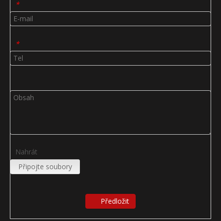
*
*
Nahrát
Připojte soubory
Předložit