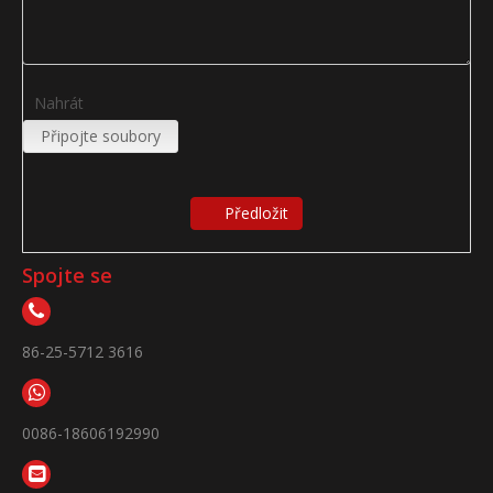
Nahrát
Připojte soubory
Předložit
Spojte se
86-25-5712 3616
0086-18606192990