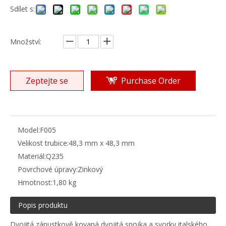
Sdílet s:
Množství:
Zeptejte se
Purchase Order
Model:
F005
Velikost trubice:
48,3 mm x 48,3 mm
Materiál:
Q235
Povrchové úpravy:
Zinkový
Hmotnost:
1,80 kg
Popis produktu
Dvojitá zápustkově kovaná dvojitá spojka a svorky italského