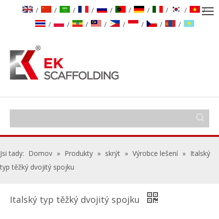
/
/
/
/
/
/
/
/
/
/
/
/
/
/
/
/
/
/
Jsi tady:
Domov
»
Produkty
»
skrýt
»
Výrobce lešení
»
Italský
typ těžký dvojitý spojku
Italský typ těžký dvojitý spojku