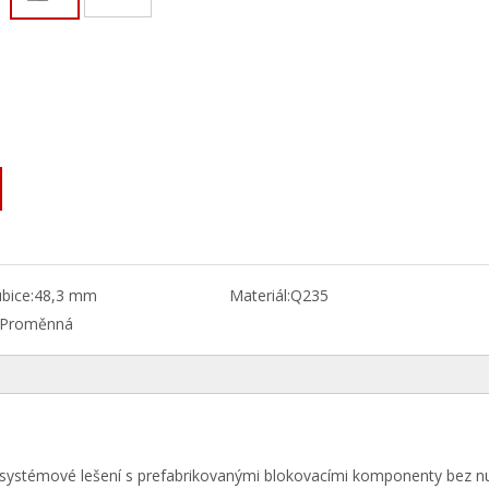
ubice:
48,3 mm
Materiál:
Q235
Proměnná
ů
je systémové lešení s prefabrikovanými blokovacími komponenty bez n