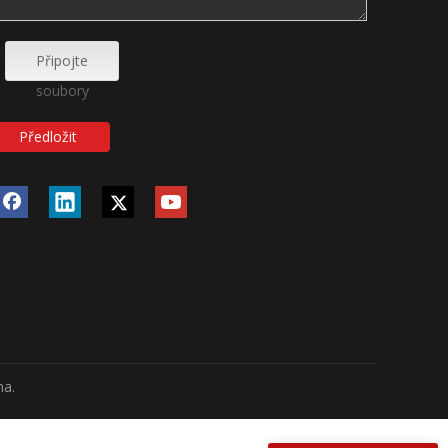
Připojte
soubory
Předložit
na.