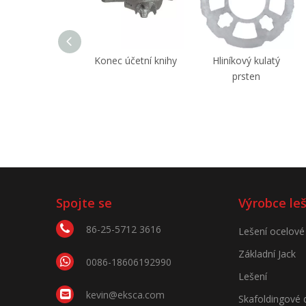
Konec účetní knihy
Hliníkový kulatý
prsten
Spojte se
Výrobce le
86-25-5712 3616
Lešení ocelové
Základní Jack
0086-18606192990
Lešení
kevin@eksca.com
Skafoldingové 