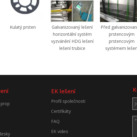
Kulatý prsten
Galvanizovaný lešení
Před galvanizova
horizontální systém
prstencovým
vyzvánění HDG lešení
prstencovým
lešení trubice
systémem lešen
K
šení
EK lešení
Profil společnosti
 prop
Certifikáty
FAQ
EK video
desky