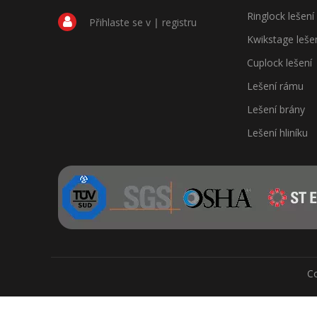
Ringlock lešení
Přihlaste se v
|
registru
Kwikstage leše
Cuplock lešení
Lešení rámu
Lešení brány
Lešení hliníku
Co