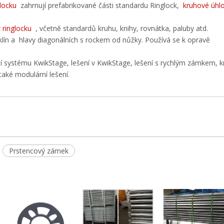
glocku
zahrnují prefabrikované části standardu Ringlock,
kruhové úhl
z ringlocku
, včetně standardů kruhu, knihy, rovnátka, paluby atd.
na klín a hlavy diagonálních s rockem od nůžky. Používá se k opravě
ní systému KwikStage, lešení v KwikStage, lešení s rychlým zámkem, k
aké modulární lešení.
Prstencový zámek