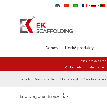
/
/
/
/
/
Domov
Horké produkty
Lešení ocelové prop
Cuplock lešení
Lešení rámu
Jsi tady:
Domov
»
Produkty
»
skrýt
»
Výrobce lešení
End Diagonal Brace