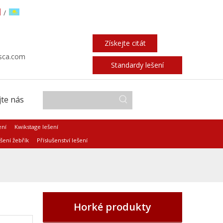
/
Získejte citát
sca.com
Standardy lešení
te nás
ení
Kwikstage lešení
šení žebřík
Příslušenství lešení
Horké produkty