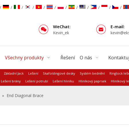
/
/
/
/
/
/
/
/
/
/
/
/
WeChat:
E-mail:
Kevin_ek
kevin@ek
Všechny produkty
Řešení
O nás
Kontaktuj
Základní Jack
Lešení
Skafoldingové desky
Systém bednění
Ringlock leš
Lešení brány
Lešení potrubí
Lešení hliníku
Hliníkový paprsek
Hliníkový le
»
End Diagonal Brace