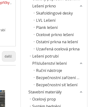
opříčky
,
Lešení prkno
Skafoldingové desky
LVL Lešení
Plank lešení
rabí
Ocelové prkno lešení
Ostatní prkna na lešení
Uzavřená ocelová prkna
Lešení potrubí
další:
Příslušenství lešení
Ruční nástroje
Bezpečnostní zařízení lešení
Bezpečnostní síť lešení
Stavební materiály
Ocelový prop
Systém bednění