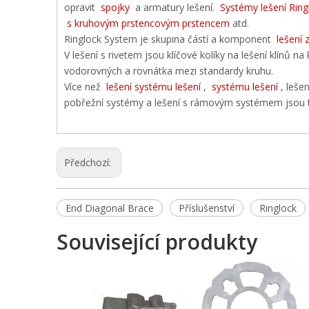
opravit
spojky
a armatury lešení.
Systémy lešení Rin
s kruhovým prstencovým prstencem
atd.
Ringlock System je skupina částí a komponent
lešení 
V lešení s rivetem jsou klíčové kolíky na lešení klínů 
vodorovných a rovnátka mezi standardy kruhu.
Více než
lešení systému lešení
,
systému lešení
, leše
pobřežní systémy a lešení s rámovým systémem jsou t
Předchozí:
End Diagonal Brace
Příslušenství
Ringlock
Související produkty