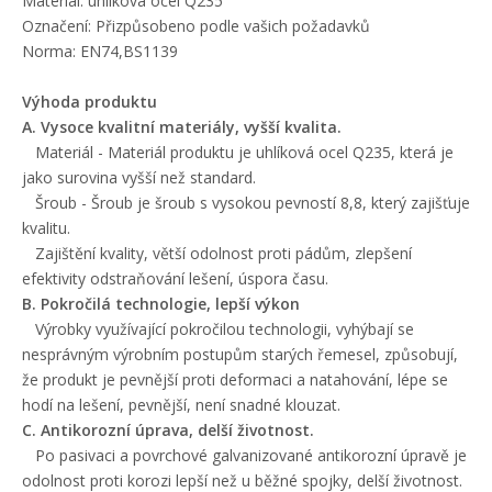
Materiál: uhlíková ocel Q235
Označení: Přizpůsobeno podle vašich požadavků
Norma: EN74,BS1139
Výhoda produktu
A. Vysoce kvalitní materiály, vyšší kvalita.
Materiál - Materiál produktu je uhlíková ocel Q235, která je
jako surovina vyšší než standard.
Šroub - Šroub je šroub s vysokou pevností 8,8, který zajišťuje
kvalitu.
Zajištění kvality, větší odolnost proti pádům, zlepšení
efektivity odstraňování lešení, úspora času.
B. Pokročilá technologie, lepší výkon
Výrobky využívající pokročilou technologii, vyhýbají se
nesprávným výrobním postupům starých řemesel, způsobují,
že produkt je pevnější proti deformaci a natahování, lépe se
hodí na lešení, pevnější, není snadné klouzat.
C. Antikorozní úprava, delší životnost.
Po pasivaci a povrchové galvanizované antikorozní úpravě je
odolnost proti korozi lepší než u běžné spojky, delší životnost.