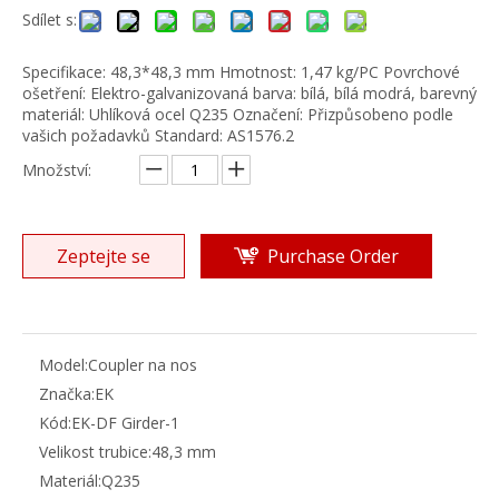
Sdílet s:
Specifikace: 48,3*48,3 mm Hmotnost: 1,47 kg/PC Povrchové
ošetření: Elektro-galvanizovaná barva: bílá, bílá modrá, barevný
materiál: Uhlíková ocel Q235 Označení: Přizpůsobeno podle
vašich požadavků Standard: AS1576.2
Množství:
Zeptejte se
Purchase Order
Model:
Coupler na nos
Značka:
EK
Kód:
EK-DF Girder-1
Velikost trubice:
48,3 mm
Materiál:
Q235