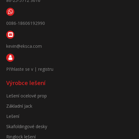
86-25-5712 3616
0086-18606192990
kevin@eksca.com
Přihlaste se v
|
registru
Výrobce lešení
Lešení ocelové prop
Základní Jack
Lešení
Skafoldingové desky
Ringlock lešení