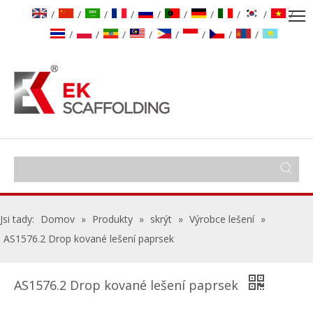
/
/
/
/
/
/
/
/
/
/
/
/
/
/
/
/
/
/
Jsi tady:
Domov
»
Produkty
»
skrýt
»
Výrobce lešení
»
AS1576.2 Drop kované lešení paprsek
AS1576.2 Drop kované lešení paprsek