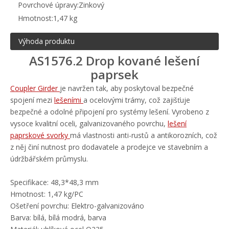
Povrchové úpravy:
Zinkový
Hmotnost:
1,47 kg
Výhoda produktu
AS1576.2 Drop kované lešení
paprsek
Coupler Girder
je navržen tak, aby poskytoval bezpečné
spojení mezi
lešeními
a ocelovými trámy, což zajišťuje
bezpečné a odolné připojení pro systémy lešení. Vyrobeno z
vysoce kvalitní oceli, galvanizovaného povrchu,
lešení
paprskové svorky
má vlastnosti anti-rustů a antikorozních, což
z něj činí nutnost pro dodavatele a prodejce ve stavebním a
údržbářském průmyslu.
Specifikace: 48,3*48,3 mm
Hmotnost: 1,47 kg/PC
Ošetření povrchu: Elektro-galvanizováno
Barva: bílá, bílá modrá, barva