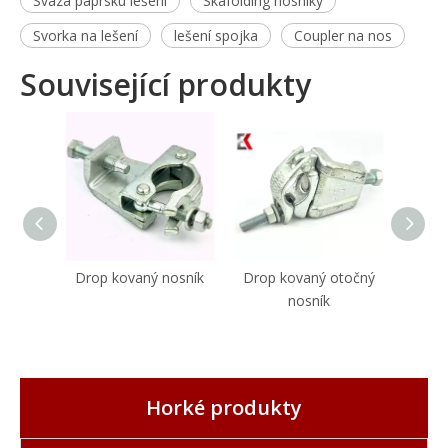
Svaza paprsku lešení
Skafolding nosníky
Svorka na lešení
lešení spojka
Coupler na nos
Související produkty
Drop kovaný nosník
Drop kovaný otočný
Drop 
nosník
Horké produkty