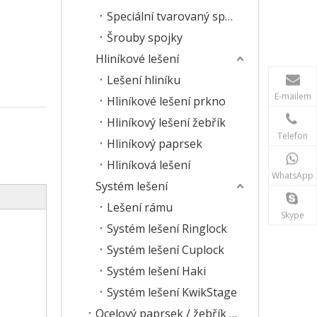
Speciální tvarovaný spojku
Šrouby spojky
Hliníkové lešení
Lešení hliníku
E-mailem
Hliníkové lešení prkno
Hliníkový lešení žebřík
Telefon
Hliníkový paprsek
Hliníková lešení
WhatsApp
Systém lešení
Lešení rámu
Skype
Systém lešení Ringlock
Systém lešení Cuplock
Systém lešení Haki
Systém lešení KwikStage
Ocelový paprsek / žebřík lešení