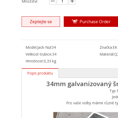
Množství:
Zeptejte se
Purchase Order
Model:
Jack-Nut34
Značka:
EK
Velikost trubice:
34
Materiál:
Q
Hmotnost:
0,33 kg
Popis produktu
34mm galvanizovaný šr
Typ š
Jed
Pro vaše volby máme různé ty