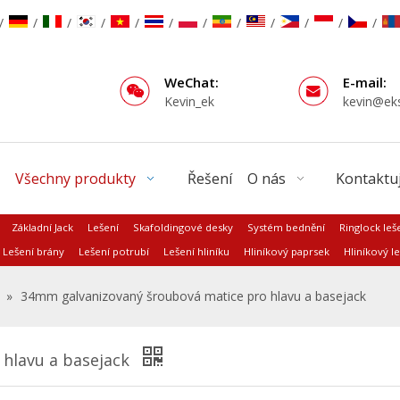
/
/
/
/
/
/
/
/
/
/
/
/
WeChat:
E-mail:
Kevin_ek
kevin@ek
Všechny produkty
Řešení
O nás
Kontaktuj
Základní Jack
Lešení
Skafoldingové desky
Systém bednění
Ringlock leš
Lešení brány
Lešení potrubí
Lešení hliníku
Hliníkový paprsek
Hliníkový le
»
34mm galvanizovaný šroubová matice pro hlavu a basejack
hlavu a basejack