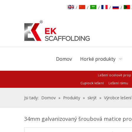
/
/
/
/
/
Domov
Horké produkty
Lešení ocelové prop
Cuplock lešení
Lešení rámu
Jsi tady:
Domov
»
Produkty
»
skrýt
»
Výrobce lešení
34mm galvanizovaný šroubová matice pro 