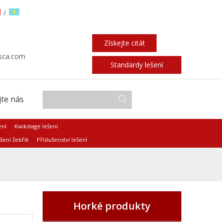
/
Získejte citát
sca.com
Standardy lešení
te nás
ení
Kwikstage lešení
šení žebřík
Příslušenství lešení
Horké produkty